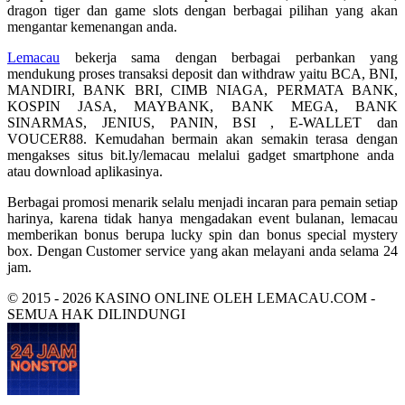
dragon tiger dan game slots dengan berbagai pilihan yang akan
mengantar kemenangan anda.
Lemacau
bekerja sama dengan berbagai perbankan yang
mendukung proses transaksi deposit dan withdraw yaitu BCA, BNI,
MANDIRI, BANK BRI, CIMB NIAGA, PERMATA BANK,
KOSPIN JASA, MAYBANK, BANK MEGA, BANK
SINARMAS, JENIUS, PANIN, BSI , E-WALLET dan
VOUCER88. Kemudahan bermain akan semakin terasa dengan
mengakses situs bit.ly/lemacau melalui gadget smartphone anda
atau download aplikasinya.
Berbagai promosi menarik selalu menjadi incaran para pemain setiap
harinya, karena tidak hanya mengadakan event bulanan, lemacau
memberikan bonus berupa lucky spin dan bonus special mystery
box. Dengan Customer service yang akan melayani anda selama 24
jam.
© 2015 - 2026 KASINO ONLINE OLEH LEMACAU.COM -
SEMUA HAK DILINDUNGI