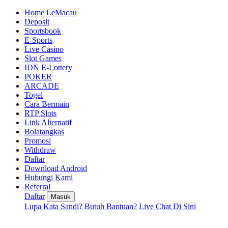
Home LeMacau
Deposit
Sportsbook
E-Sports
Live Casino
Slot Games
IDN E-Lottery
POKER
ARCADE
Togel
Cara Bermain
RTP Slots
Link Alternatif
Bolatangkas
Promosi
Withdraw
Daftar
Download Android
Hubungi Kami
Referral
Daftar
Masuk
Lupa Kata Sandi?
Butuh Bantuan?
Live Chat Di Sini