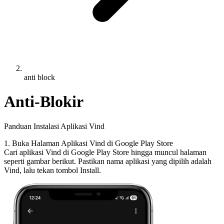
anti block
Anti-Blokir
Panduan Instalasi Aplikasi Vind
1. Buka Halaman Aplikasi Vind di Google Play Store
Cari aplikasi Vind di Google Play Store hingga muncul halaman
seperti gambar berikut. Pastikan nama aplikasi yang dipilih adalah
Vind, lalu tekan tombol Install.