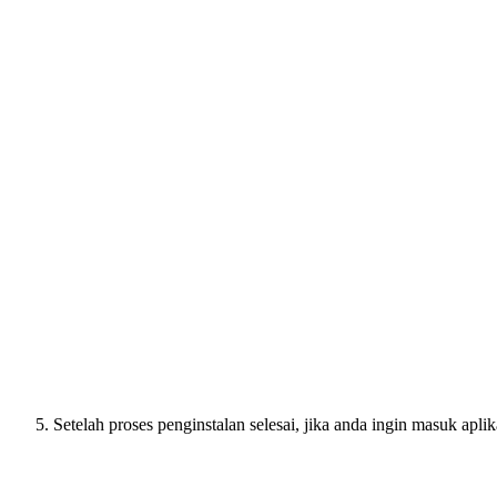
Setelah proses penginstalan selesai, jika anda ingin masuk aplika