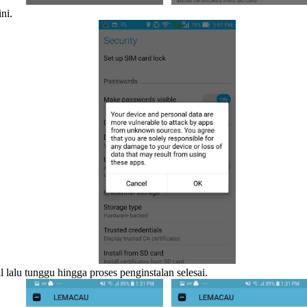
ni.
ll lalu tunggu hingga proses penginstalan selesai.