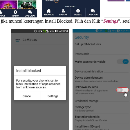
, jika muncul keterangan Install Blocked, Pilih dan Klik “
Settings
”, sete