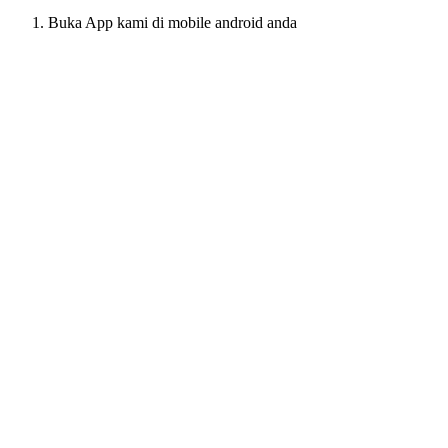
Buka App kami di mobile android anda