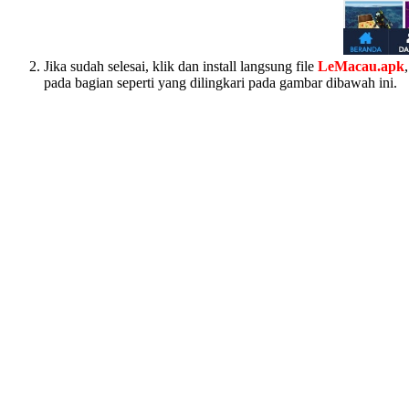
Jika sudah selesai, klik dan install langsung file
LeMacau.apk
pada bagian seperti yang dilingkari pada gambar dibawah ini.