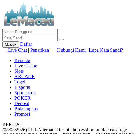
Daftar
Masuk
Live Chat
|
Penarikan
|
Hubungi Kami
|
Lupa Kata Sandi?
Beranda
Live Casino
Slots
ARCADE
Togel
E-sports
Sportsbook
POKER
Deposit
Bolatangkas
Promosi
BERITA
(08/08/2026)
Link Alternatif Resmi : https://shortku.id/lemacau-gg 