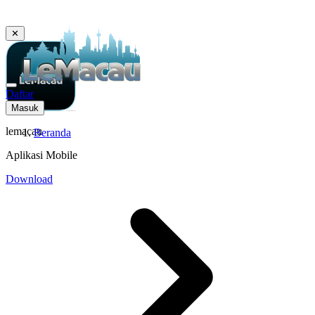
✕
Daftar
Masuk
lemacau
Beranda
Aplikasi Mobile
Download