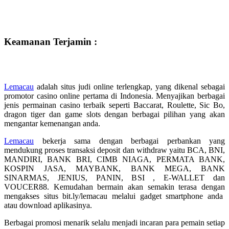
Keamanan Terjamin :
Lemacau
adalah situs judi online terlengkap, yang dikenal sebagai
promotor casino online pertama di Indonesia. Menyajikan berbagai
jenis permainan casino terbaik seperti Baccarat, Roulette, Sic Bo,
dragon tiger dan game slots dengan berbagai pilihan yang akan
mengantar kemenangan anda.
Lemacau
bekerja sama dengan berbagai perbankan yang
mendukung proses transaksi deposit dan withdraw yaitu BCA, BNI,
MANDIRI, BANK BRI, CIMB NIAGA, PERMATA BANK,
KOSPIN JASA, MAYBANK, BANK MEGA, BANK
SINARMAS, JENIUS, PANIN, BSI , E-WALLET dan
VOUCER88. Kemudahan bermain akan semakin terasa dengan
mengakses situs bit.ly/lemacau melalui gadget smartphone anda
atau download aplikasinya.
Berbagai promosi menarik selalu menjadi incaran para pemain setiap